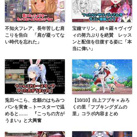
不知火フレア、長年苦しむ肩
宝鐘マリン、綺々羅々ヴィヴ
こりを告白 「肩が凝ってな
ィの努力ぶりを絶賛 レッス
い時代を忘れた」
ンと配信を往復する姿に「本
当に偉い」
兎田ぺこら、念願のはちみつ
【10/10】白上フブキ × みろ
パンを実食→トースターで温
くの里「フブキングダムの
めると…… 『こっちの方が
里」コラボ内容まとめ
うまい』と大興奮