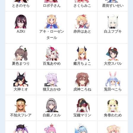
ときのそら
ロボ子さん
さくらみこ
星街すいせい
AZKi
アキ・ローゼン
赤井はあと
白上フブキ
タール
夏色まつり
百鬼あやめ
癒月ちょこ
大空スバル
大神ミオ
猫又おかゆ
戌神ころね
兎田ぺこら
不知火フレア
白銀ノエル
宝鐘マリン
角巻わため