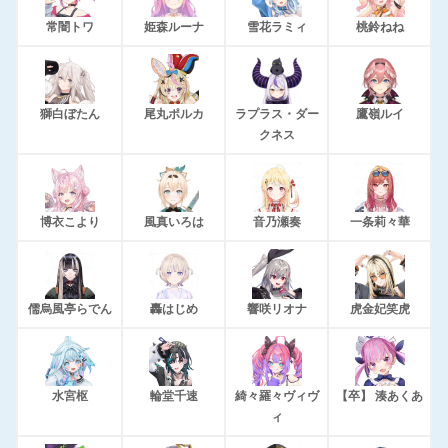
常闇トワ
姫森ルーナ
雪花ラミィ
桃鈴ねね
獅白ぼたん
尾丸ポルカ
ラプラス・ダー
鷹嶺ルイ
クネス
博衣こより
風真いろは
音乃瀬奏
一条莉々華
儒烏風亭らでん
轟はじめ
響咲リオナ
虎金妃笑虎
水宮枢
輪堂千速
綺々羅々ヴィヴ
【卒】 湊あくあ
ィ