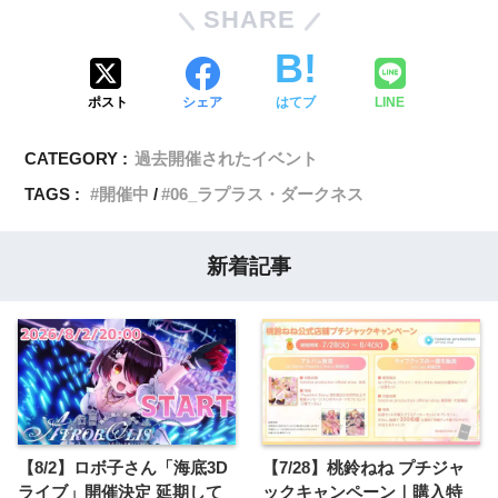
SHARE
ポスト
シェア
はてブ
LINE
CATEGORY :
過去開催されたイベント
TAGS :
開催中
06_ラプラス・ダークネス
新着記事
【8/2】ロボ子さん「海底3D
【7/28】桃鈴ねね プチジャ
ライブ」開催決定 延期して
ックキャンペーン｜購入特