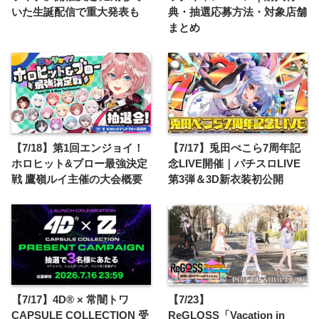
いた生誕配信で重大発表も
典・抽選応募方法・対象店舗
まとめ
【7/18】第1回エンジョイ！
【7/17】兎田ぺこら7周年記
ホロヒット&ブロー最強決定
念LIVE開催｜パチスロLIVE
戦 鷹嶺ルイ主催の大会概要
第3弾＆3D新衣装初公開
【7/17】4D® × 常闇トワ
【7/23】
CAPSULE COLLECTION 受
ReGLOSS「Vacation in