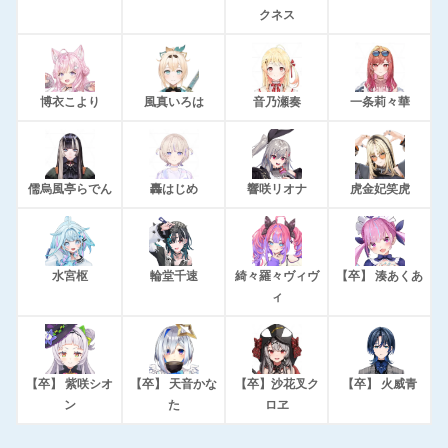
クネス
博衣こより
風真いろは
音乃瀬奏
一条莉々華
儒烏風亭らでん
轟はじめ
響咲リオナ
虎金妃笑虎
水宮枢
輪堂千速
綺々羅々ヴィヴ
【卒】 湊あくあ
ィ
【卒】 紫咲シオ
【卒】 天音かな
【卒】沙花叉ク
【卒】 火威青
ン
た
ロヱ