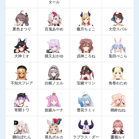
タール
夏色まつり
百鬼あやめ
癒月ちょこ
大空スバル
大神ミオ
猫又おかゆ
戌神ころね
兎田ぺこら
不知火フレア
白銀ノエル
宝鐘マリン
角巻わため
常闇トワ
姫森ルーナ
雪花ラミィ
桃鈴ねね
獅白ぼたん
尾丸ポルカ
ラプラス・ダー
鷹嶺ルイ