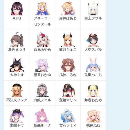
AZKi
アキ・ロー
赤井はあと
白上フブキ
ゼンタール
夏色まつり
百鬼あやめ
癒月ちょこ
大空スバル
大神ミオ
猫又おかゆ
戌神ころね
兎田ぺこら
不知火フレア
白銀ノエル
宝鐘マリン
角巻わため
常闇トワ
姫森ルーナ
雪花ラミィ
桃鈴ねね