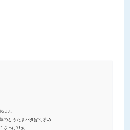
味ぽん」
ん草のとろたまバタぽん炒め
のさっぱり煮