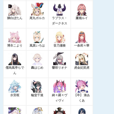
獅白ぼたん
尾丸ポルカ
ラプラス・
鷹嶺ルイ
ダークネス
博衣こより
風真いろは
音乃瀬奏
一条莉々華
儒烏風亭らで
轟はじめ
響咲リオナ
虎金妃笑虎
ん
水宮枢
輪堂千速
綺々羅々ヴ
【卒】 湊あ
ィヴィ
くあ