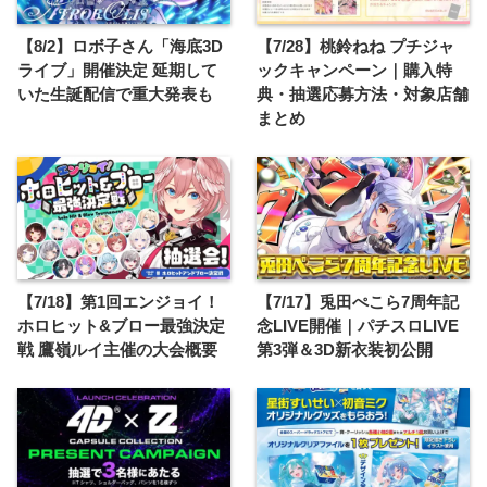
【8/2】ロボ子さん「海底3D
【7/28】桃鈴ねね プチジャ
ライブ」開催決定 延期して
ックキャンペーン｜購入特
いた生誕配信で重大発表も
典・抽選応募方法・対象店舗
まとめ
【7/18】第1回エンジョイ！
【7/17】兎田ぺこら7周年記
ホロヒット&ブロー最強決定
念LIVE開催｜パチスロLIVE
戦 鷹嶺ルイ主催の大会概要
第3弾＆3D新衣装初公開