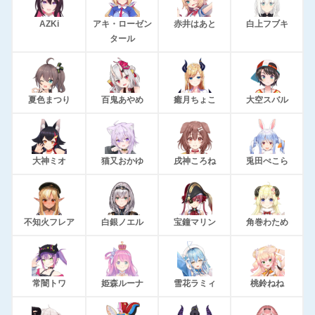
AZKi
アキ・ローゼン
赤井はあと
白上フブキ
タール
夏色まつり
百鬼あやめ
癒月ちょこ
大空スバル
大神ミオ
猫又おかゆ
戌神ころね
兎田ぺこら
不知火フレア
白銀ノエル
宝鐘マリン
角巻わため
常闇トワ
姫森ルーナ
雪花ラミィ
桃鈴ねね