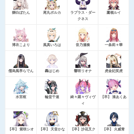
獅白ぼたん
尾丸ポルカ
ラプラス・ダー
鷹嶺ルイ
クネス
博衣こより
風真いろは
音乃瀬奏
一条莉々華
儒烏風亭らでん
轟はじめ
響咲リオナ
虎金妃笑虎
水宮枢
輪堂千速
綺々羅々ヴィヴ
【卒】 湊あくあ
ィ
【卒】 紫咲シオ
【卒】 天音かな
【卒】沙花叉ク
【卒】 火威青