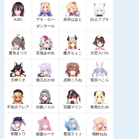
AZKi
アキ・ロー
赤井はあと
白上フブキ
ゼンタール
夏色まつり
百鬼あやめ
癒月ちょこ
大空スバル
大神ミオ
猫又おかゆ
戌神ころね
兎田ぺこら
不知火フレア
白銀ノエル
宝鐘マリン
角巻わため
常闇トワ
姫森ルーナ
雪花ラミィ
桃鈴ねね