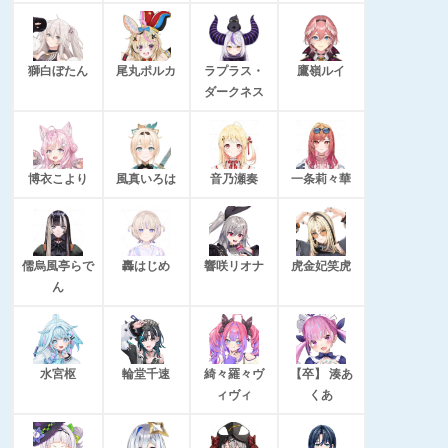
獅白ぼたん
尾丸ポルカ
ラプラス・
鷹嶺ルイ
ダークネス
博衣こより
風真いろは
音乃瀬奏
一条莉々華
儒烏風亭らで
轟はじめ
響咲リオナ
虎金妃笑虎
ん
水宮枢
輪堂千速
綺々羅々ヴ
【卒】 湊あ
ィヴィ
くあ