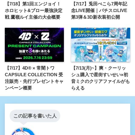
【7/18】第1回エンジョイ！
【7/17】兎田ぺこら7周年記
ホロヒット&ブロー最強決定
念LIVE開催｜パチスロLIVE
戦 鷹嶺ルイ主催の大会概要
第3弾＆3D新衣装初公開
【7/17】4D® × 常闇トワ
【7/13(月)~】爽・クーリッ
CAPSULE COLLECTION 受
シュ購入で星街すいせい×初
注販売・先行プレゼントキャ
音ミクのクリアファイルがも
ンペーン概要
らえる
この記事を書いた人