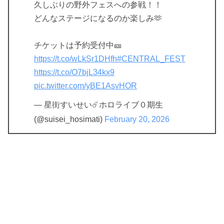
久しぶりの野外フェスへの参戦！！
どんなステージになるのか楽しみ🫶
チケットは予約受付中🎫
https://t.co/wLkSr1DHfh
#CENTRAL_FEST
https://t.co/O7bjL34kx9
pic.twitter.com/yBE1AsvHOR
— 星街すいせい☄️ホロライブ０期生
(@suisei_hosimati)
February 20, 2026