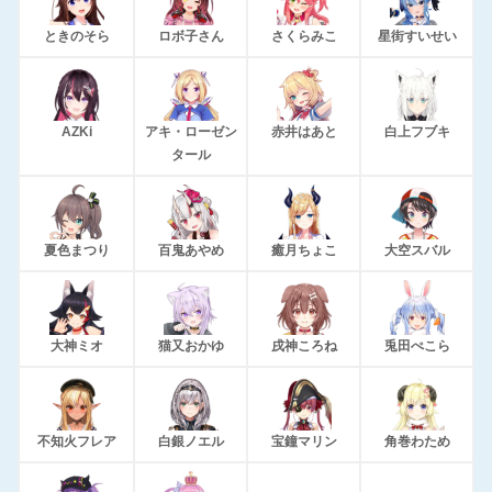
ときのそら
ロボ子さん
さくらみこ
星街すいせい
AZKi
アキ・ローゼン
赤井はあと
白上フブキ
タール
夏色まつり
百鬼あやめ
癒月ちょこ
大空スバル
大神ミオ
猫又おかゆ
戌神ころね
兎田ぺこら
不知火フレア
白銀ノエル
宝鐘マリン
角巻わため