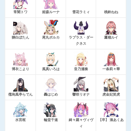
常闇トワ
姫森ルーナ
雪花ラミィ
桃鈴ねね
獅白ぼたん
尾丸ポルカ
ラプラス・ダー
鷹嶺ルイ
クネス
博衣こより
風真いろは
音乃瀬奏
一条莉々華
儒烏風亭らでん
轟はじめ
響咲リオナ
虎金妃笑虎
水宮枢
輪堂千速
綺々羅々ヴィヴ
【卒】 湊あくあ
ィ