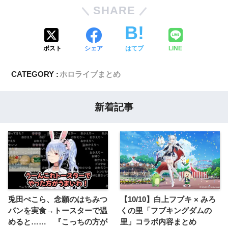
SHARE
ポスト
シェア
はてブ
LINE
CATEGORY :
ホロライブまとめ
新着記事
兎田ぺこら、念願のはちみつ
【10/10】白上フブキ × みろ
パンを実食→トースターで温
くの里「フブキングダムの
めると…… 『こっちの方が
里」コラボ内容まとめ