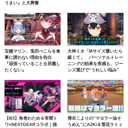
うまい』と大興奮
宝鐘マリン、兎田ぺこらを食
大神ミオ「Mサイズ履いたら
事に誘わない理由を告白
緩くて」 パーソナルトレー
『頑張っていることを邪魔し
ニングの効果を実感も、ジー
たくない』
ンズ選びで“うれしい悩み”
【8/3】角巻わため＆常闇ト
博衣こよりの“マヨラー油そ
ワ×NEXTGEARコラボ｜描
うめん”にAZKi＆雪花ラミィ